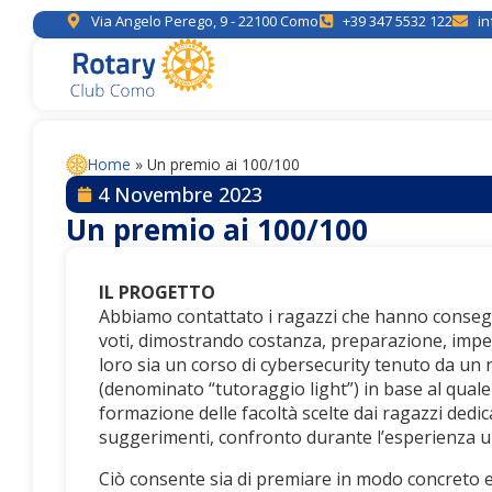
Via Angelo Perego, 9 - 22100 Como
+39 347 5532 122
in
Home
»
Un premio ai 100/100
4 Novembre 2023
Un premio ai 100/100
IL PROGETTO
Abbiamo contattato i ragazzi che hanno consegui
voti, dimostrando costanza, preparazione, impeg
loro sia un corso di cybersecurity tenuto da un 
(denominato “tutoraggio light”) in base al qual
formazione delle facoltà scelte dai ragazzi dedi
suggerimenti, confronto durante l’esperienza un
Ciò consente sia di premiare in modo concreto e