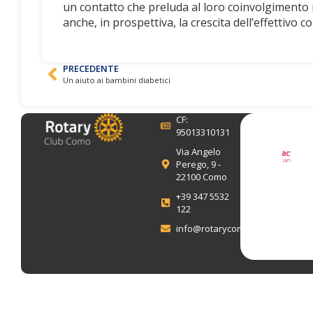
un contatto che preluda al loro coinvolgimento
anche, in prospettiva, la crescita dell’effettivo c
PRECEDENTE
Un aiuto ai bambini diabetici
CF:
95013310131
Via Angelo
Perego, 9 -
22100 Como
+39 347 5532
122
info@rotarycomo.it