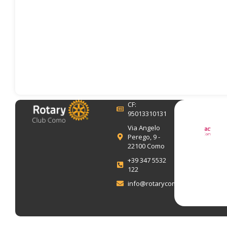
CF:
95013310131
Via Angelo
Perego, 9 -
22100 Como
+39 347 5532
122
info@rotarycomo.it