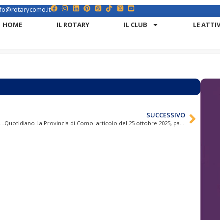
fo@rotarycomo.it
HOME
IL ROTARY
IL CLUB
LE ATTI
SUCCESSIVO
“L’architettura è l’incontro tra rigore e bellezza, dove i volumi dialogano con la luce…”
Quotidiano La Provincia di Como: articolo del 25 ottobre 2025, pagina 20.