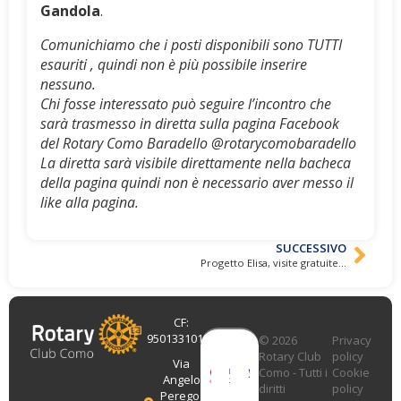
Gandola
.
Comunichiamo che i posti disponibili sono TUTTI
esauriti , quindi non è più possibile inserire
nessuno.
Chi fosse interessato può seguire l’incontro che
sarà trasmesso in diretta sulla pagina Facebook
del Rotary Como Baradello @rotarycomobaradello
La diretta sarà visibile direttamente nella bacheca
della pagina quindi non è necessario aver messo il
like alla pagina.
SUCCESSIVO
Progetto Elisa, visite gratuite per la prevenzione dell’ambliopia
CF:
95013310131
© 2026
Privacy
Rotary Club
policy
Via
Como - Tutti i
Cookie
Angelo
diritti
policy
Perego,