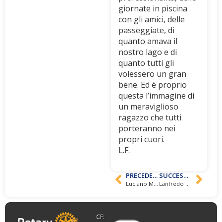
giornate in piscina
con gli amici, delle
passeggiate, di
quanto amava il
nostro lago e di
quanto tutti gli
volessero un gran
bene. Ed è proprio
questa l’immagine di
un meraviglioso
ragazzo che tutti
porteranno nei
propri cuori.
L.F.
PRECEDENTE
SUCCESSIVO
Luciano Moggi “Il pallone lo porto io”
Lanfredo Castelletti
CF: