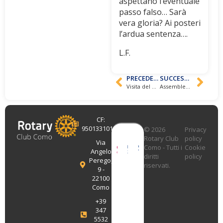
aspettano l’eventuale
passo falso… Sarà
vera gloria? Ai posteri
l’ardua sentenza….
L.F.
PRECEDENTE
SUCCESSIVO
Visita del Governatore del Distretto 2042 del Rotary International
Assemblea e Programma Rotaract
CF:
95013310131
© 2026
Privacy
Rotary Club
policy
Via
Como - Tutti i
Cookie
Angelo
diritti
policy
Perego,
riservati.
9 -
22100
Como
+39
347
5532